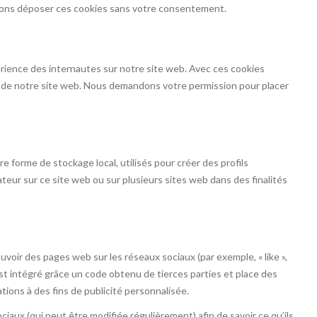
vons déposer ces cookies sans votre consentement.
périence des internautes sur notre site web. Avec ces cookies
on de notre site web. Nous demandons votre permission pour placer
e forme de stockage local, utilisés pour créer des profils
lisateur sur ce site web ou sur plusieurs sites web dans des finalités
voir des pages web sur les réseaux sociaux (par exemple, « like »,
est intégré grâce un code obtenu de tierces parties et place des
tions à des fins de publicité personnalisée.
ociaux (qui peut être modifiée régulièrement) afin de savoir ce qu’ils