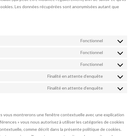
s cookies. Les données récupérées sont anonymisées autant que
Fonctionnel
Consent
to
Fonctionnel
Consent
service
to
Fonctionnel
wordpress
Consent
service
to
Finalité en attente d’enquête
complianz
Consent
service
to
Finalité en attente d’enquête
enfold
Consent
service
to
google-
service
fonts
divers
ous vous montrerons une fenêtre contextuelle avec une explication
éférences » vous nous autorisez à utiliser les catégories de cookies
ontextuelle, comme décrit dans la présente politique de cookies.