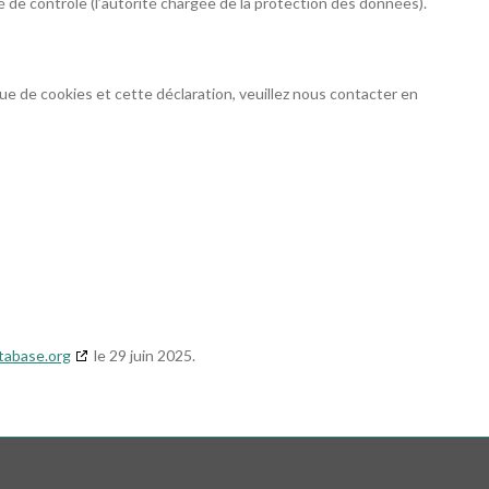
é de contrôle (l’autorité chargée de la protection des données).
e de cookies et cette déclaration, veuillez nous contacter en
tabase.org
le 29 juin 2025.