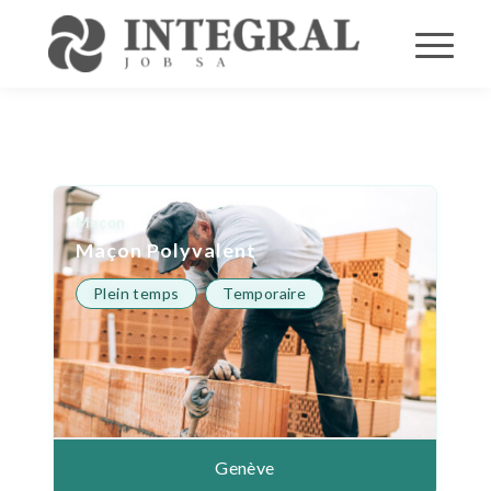
Maçon
Maçon Polyvalent
Plein temps
Temporaire
Genève