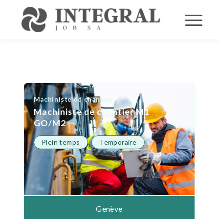
Machiniste de chantier
Machiniste de chantier M1
GO/M2
Plein temps
Temporaire
Genève