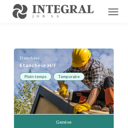
Etancheur
Etancheur H/F
Plein temps
Temporaire
Genève