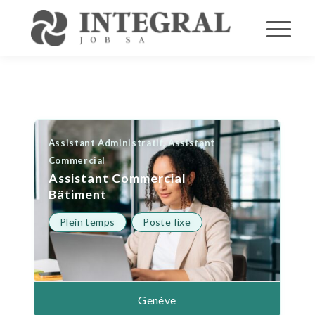
Assistant Administratif, Assistant
Commercial
Assistant Commercial
Bâtiment
Plein temps
Poste fixe
Genève